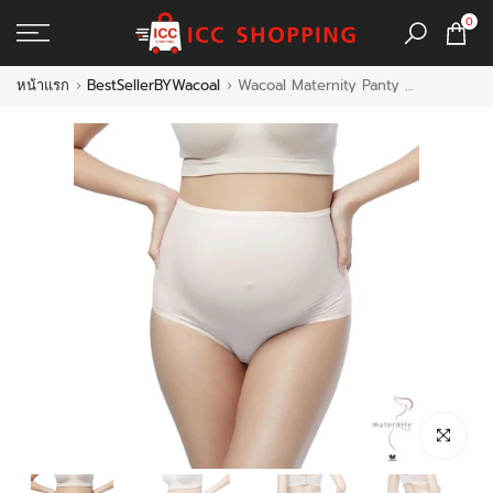
ข้าม
0
ไป
ที่
หน้าแรก
BestSellerBYWacoal
Wacoal Maternity Panty Short Super Soft กางเกงใน สำหรับคุณแม่ตั้งครรภ์ เต็มตัว รุ่น WM6176
เนื้อหา
คลิกเพื่อขยา