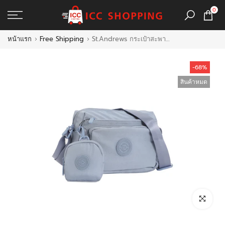
ข้าม
0
ไป
ที่
หน้าแรก
Free Shipping
St.Andrews กระเป๋าสะพาย Cross Body รุ่น SSH0051 - สีฟ้า
เนื้อหา
-68%
สินค้าหมด
คลิกเพื่อขยา