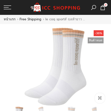
ข้าม
0
ไป
ที่
หน้าแรก
Free Shipping
le coq sportif ถุงเท้ายาว สีเหลือง-เทา แพ็ค 2 คู่
เนื้อหา
-36%
สินค้าหมด
คลิกเพื่อขยา