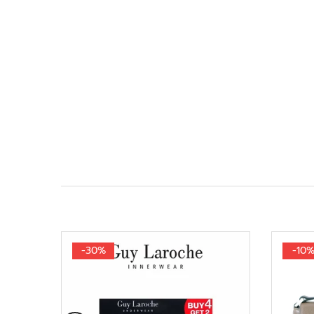
-30%
-10