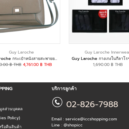
Guy Laroche
Guy Laroche Innerwea
Guy Laroche กระเป๋าหนังสายสะพายยาว สีเขียว รุ่น AGH0921CS6GRM
0.00 ฿ THB
4,761.00 ฿ THB
1,690.00 ฿ THB
OPPING
บริการลูกค้า
02-826-7988
มูลส่วนบุคคล
ies Policy)
Email : service@iccshopping.com
Line : @shopicc
รือคืนสินค้า