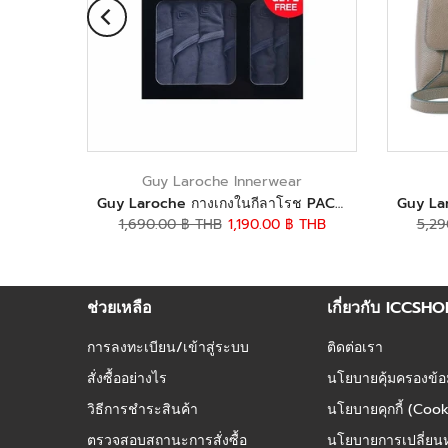
r
Guy Laroche Innerwear
Guy Laroche กางเกงในกีลาโรช รุ่น PACK 6 ชิ้น Cotton spandex - สีดำ และ สีเทา (JUS4905R5)
Guy Laroche กางเกงในกีลาโรช PACK 6 ชิ้น Cotton spandex - สีดำและสีเทา
 THB
1,690.00 ฿ THB
1,190.00 ฿ THB
5,29
ช่วยเหลือ
เกี่ยวกับ ICCSH
การลงทะเบียน/เข้าสู่ระบบ
ติดต่อเรา
สั่งซื้ออย่างไร
นโยบายคุ้มครองข้อ
วิธีการชำระสินค้า
นโยบายคุกกี้ (Cook
ตรวจสอบสถานะการสั่งซื้อ
นโยบายการเปลี่ยนห