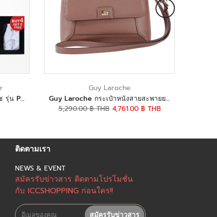
r
Guy Laroche
Guy Laroche กางเกงในกีลาโรช รุ่น PACK 6 ชิ้น Cotton spandex (JUS4905R5)
Guy Laroche กระเป๋าหนังสายสะพายยาว สีน้ำตาล รุ่น AGH0921CS6BRM
5,290.00 ฿ THB
4,761.00 ฿ THB
ติดตามเรา
NEWS & EVENT
สมัครรับข่าวสาร ติดตามโปรโมชั่น
กับ ICCSHOPPING ก่อนใคร!!
สมัครรับข่าวสาร