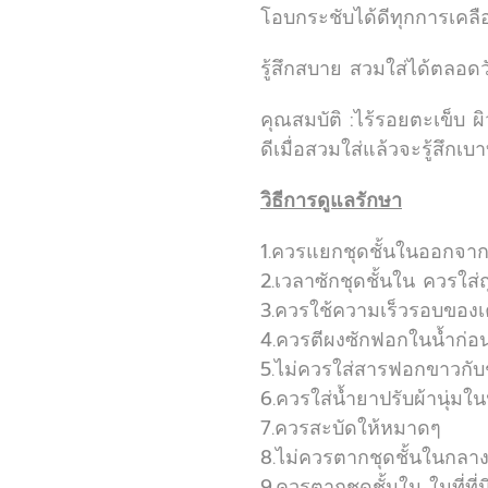
โอบกระชับได้ดีทุกการเคล
รู้สึกสบาย สวมใส่ได้ตลอดว
คุณสมบัติ :ไร้รอยตะเข็บ ผิ
ดีเมื่อสวมใส่แล้วจะรู้สึก
วิธีการดูแลรักษา
1.ควรแยกชุดชั้นในออกจากเส
2.เวลาซักชุดชั้นใน ควรใส่ถุ
3.ควรใช้ความเร็วรอบของเคร
4.ควรตีผงซักฟอกในน้ำก่อน
5.ไม่ควรใส่สารฟอกขาวกับช
6.ควรใส่น้ำยาปรับผ้านุ่มใน
7.ควรสะบัดให้หมาดๆ
8.ไม่ควรตากชุดชั้นในกล
9.ควรตากชุดชั้นใน ในที่ที