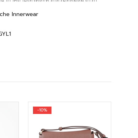
che Innerwear
GYL1
-10%