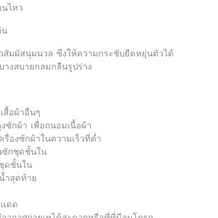
ือนไหว
ัน
วสัมผัสนุ่มนวล ซึ่งให้ความกระชับยืดหยุ่นตัวได้
เบาบางสบายกลมกลืนรูปร่าง
ื้อผ้าอื่นๆ
งซักผ้า เพื่อถนอมเนื้อผ้า
ื่องซักผ้าในความเร็วที่ต่ำ
ซักชุดชั้นใน
ุดชั้นใน
น้ำสุดท้าย
างแดด
่มีอากาศถ่ายเทได้สะดวกหรือที่ที่มีลมโกรก