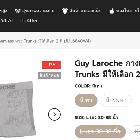
หญิง
สุขภาพความงาม
สินค้าแม่และเด็ก
ของใช้ภายใ
้วย AI
His&Her
mless ทรง Trunks มีให้เลือก 2 สี (JUU6840W4)
Guy Laroche กาง
-13%
Trunks มีให้เลือก
สินค้าหมด
COLOR:
สีเทา
สีเทา
สีกรมท่า
SIZE:
L เอว 30-38 นิ้ว
L เอว 30-38 นิ้ว
XL