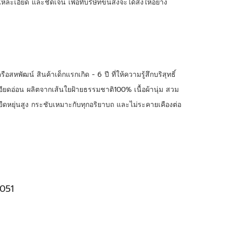
าให้ละเอียด และชัดเจน เพื่อที่่บริษัทขนส่งจะได้ส่งให้อย่าง
หพัฒน์ สินค้าเด็กแรกเกิด - 6 ปี ที่ให้ความรู้สึกบริสุทธิ์
ียดอ่อน ผลิตจากเส้นใยฝ้ายธรรมชาติ100% เนื้อผ้านุ่ม สวม
ยืดหยุ่นสูง กระชับเหมาะกับทุกอริยาบถ และไม่ระคายเคืองต่อ
051