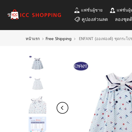
ข้าม
แฟชั่นผู้ชาย
แฟชั่นผู้
ไป
คูปองส่วนลด
ลองชุดด
ที่
เนื้อหา
หน้าแรก
Free Shipping
ENFANT (อองฟองต์) ชุดกระโปรง