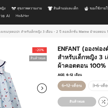
หญิง
สุขภาพความงาม
สินค้าแม่และเด็ก
ของใช้ภายใ
้วย AI
His&Her
แขนกุดคอปก สำหรับเด็กหญิง 3 เดือน - 2 ปี คอลเล็กชั่น Marine ผ้าคอตตอน 
ENFANT (อองฟองต
-20%
สำหรับเด็กหญิง 3 เ
สินค้าหมด
ผ้าคอตตอน 100% ส
AGE:
6-12 เดือน
6-12 เดือน
3-6 เดื
สินค้าหมด