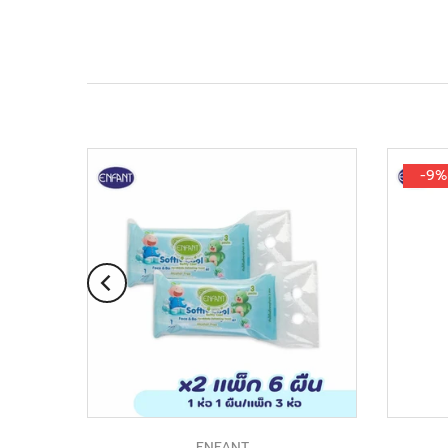
-9%
ENFANT